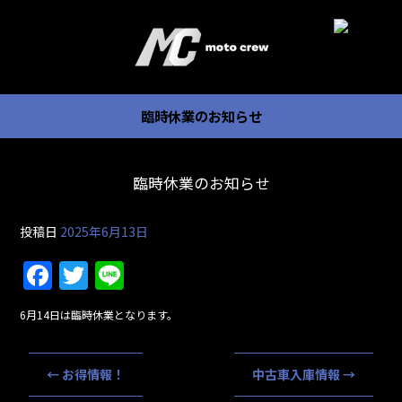
臨時休業のお知らせ
臨時休業のお知らせ
投稿日
2025年6月13日
F
T
Li
a
w
n
6月14日は臨時休業となります。
c
itt
e
e
er
←
お得情報！
中古車入庫情報
→
b