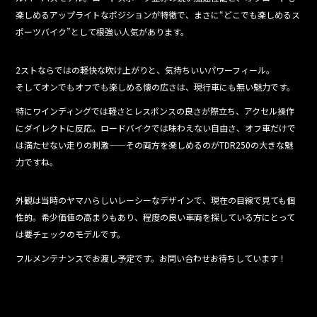
k
楽しめるアップライトなポジションが特徴で、まさに“どこでも楽しめるス
ポーツバイク”として根強い人気があります。
2ストならではの軽快な吹け上がりと、気持ちいいパワーフィール。
そしてオンでもオフでも楽しめる懐の広さは、現行車にも無い魅力です。
特にワインディングでは軽さとレスポンスの良さが際立ち、アクセル操作
にダイレクトに反応。ロードバイクでは味わえない自由さ、オフ車だけで
は満たせない走りの刺激——その両方を楽しめるのがTDR250の大きな魅
力ですね。
外観は当時のヤマハらしいレーシーなデザインで、現在の目線で見ても個
性的。希少価値の高まりもあり、程度の良い車両を探している方にとって
は要チェックのモデルです。
フルメンテナンスでお渡し予定です。お問い合わせお待ちしています！