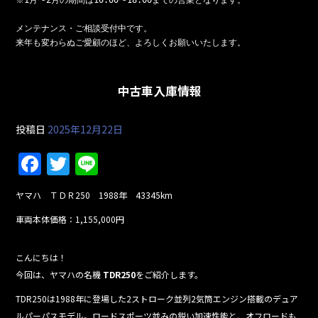
b
メンテナンス・ご相談受付中です。

o
来年も変わらぬご愛顧のほど、よろしくお願いいたします。
o
k
中古車入庫情報
投稿日
2025年12月22日
F
T
Li
a
w
n
ヤマハ ＴＤＲ250 1988年 43345km
c
itt
e
車両本体価格：1,155,000円
e
er
b
こんにちは！
o
今回は、ヤマハの名機
TDR250
をご紹介します。
o
TDR250は1988年に登場した2ストローク並列2気筒エンジン搭載のデュア
ルパーパスモデル。ロードスポーツ並みの鋭い加速性能と、オフロードも