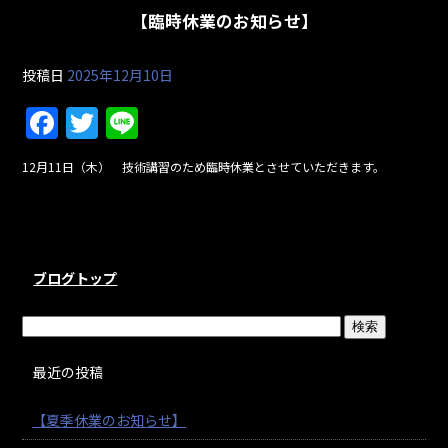
【臨時休業のお知らせ】
投稿日
2025年12月10日
F
T
Li
a
w
n
12月11日（木） 技術講習のため臨時休業とさせていただきます。
c
itt
e
e
er
b
o
ブログトップ
o
k
最近の投稿
【夏季休業のお知らせ】