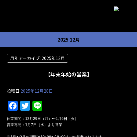
2025 12月
月別アーカイブ:
2025年12月
【年末年始の営業】
投稿日
2025年12月28日
F
T
Li
a
w
n
休業期間：12月29日（月）〜1月6日（火）

c
itt
e
営業再開：1月7日（水）より営業

e
er
※1月〜2月の期間は10:00〜18:00までの営業となります。
