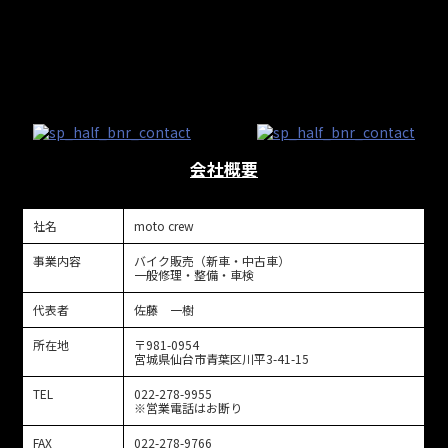
会社概要
社名
moto crew
事業内容
バイク販売（新車・中古車）
一般修理・整備・車検
代表者
佐藤 一樹
所在地
〒981-0954
宮城県仙台市青葉区川平3-41-15
TEL
022-278-9955
※営業電話はお断り
FAX
022-278-9766