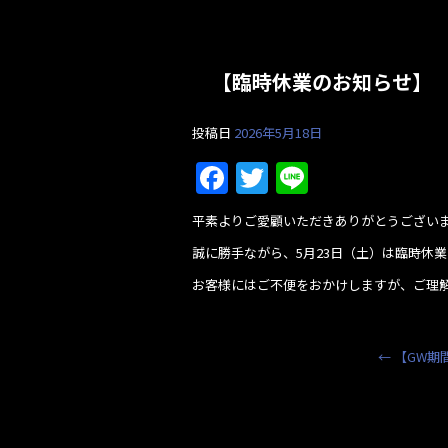
【臨時休業のお知らせ】
投稿日
2026年5月18日
F
T
Li
a
w
n
平素よりご愛顧いただきありがとうござい
c
itt
e
誠に勝手ながら、5月23日（土）は臨時休
e
er
お客様にはご不便をおかけしますが、ご理
b
o
o
←
【GW期
k