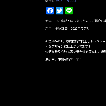
投稿日
2025年7月20日
F
T
Li
a
w
n
新車、中古車が入庫しましたのでご紹介し
c
itt
e
新車 NMAX125 2025年モデル
e
er
b
新型NMAXは、燃費性能が向上しトラクシ
o
ィなデザインに仕上がってます！
快適な乗り心地と高い安全性を両立し、通
o
展示中、即納可能でーす！
k