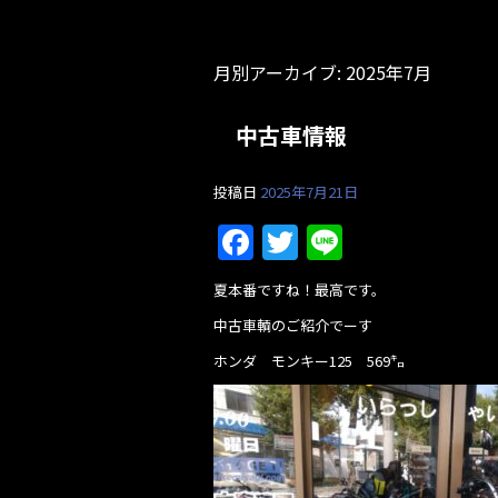
月別アーカイブ:
2025年7月
中古車情報
投稿日
2025年7月21日
F
T
Li
a
w
n
夏本番ですね！最高です。
c
itt
e
中古車輌のご紹介でーす
e
er
ホンダ モンキー125 569㌔
b
o
o
k