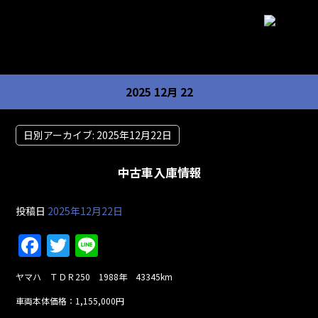
2025 12月 22
日別アーカイブ:
2025年12月22日
中古車入庫情報
投稿日
2025年12月22日
F
T
Li
a
w
n
ヤマハ ＴＤＲ250 1988年 43345km
c
itt
e
車両本体価格：1,155,000円
e
er