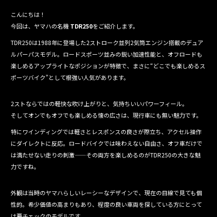
b
こんにちは！
o
今回は、ヤマハの名機
TDR250
をご紹介します。
o
TDR250は1988年に登場した2ストローク並列2気筒エンジン搭載のデュア
k
ルパーパスモデル。ロードスポーツ並みの鋭い加速性能と、オフロードも
楽しめるアップライトなポジションが特徴で、まさに“どこでも楽しめるス
ポーツバイク”として根強い人気があります。
2ストならではの軽快な吹け上がりと、気持ちいいパワーフィール。
そしてオンでもオフでも楽しめる懐の広さは、現行車にも無い魅力です。
特にワインディングでは軽さとレスポンスの良さが際立ち、アクセル操作
にダイレクトに反応。ロードバイクでは味わえない自由さ、オフ車だけで
は満たせない走りの刺激——その両方を楽しめるのがTDR250の大きな魅
力ですね。
外観は当時のヤマハらしいレーシーなデザインで、現在の目線で見ても個
性的。希少価値の高まりもあり、程度の良い車両を探している方にとって
は要チェックのモデルです。