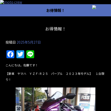
お得情報！
お得情報！
投稿日
2025年5月27日
F
T
Li
a
w
n
こんにちは。佐藤です！
c
itt
e
【新車 ヤマハ ＹＺＦ-Ｒ２５ パープル ２０２３年モデル】 １台限
e
er
り！
b
o
o
k