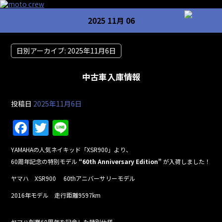
2025 11月 06
日別アーカイブ:
2025年11月6日
中古車入庫情報
投稿日
2025年11月6日
F
T
Li
a
w
n
YAMAHAの人気ネイキッド「XSR900」より、
c
itt
e
60周年記念の特別モデル
“60th Anniversary Edition”
が入荷しました！
e
er
ヤマハ XSR900 60thアニバーサリーモデル
b
2016年モデル 走行距離9597km
o
ヤマハ創業60周年を記念した特別仕様