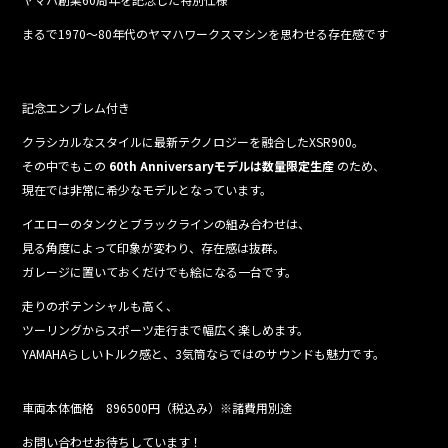
o
k
まるで1970〜80年代のヤマハワークスマシンを思わせる存在感です
記念エンブレム付き
クラシカルなスタイルに最新テクノロジーを融合したXSR900。
その中でもこの
60th Anniversaryモデルは数量限定生産
のため、
現在では非常に希少なモデルとなっています。
イエローのタンクとブラックラインの組み合わせは、
見る角度によって印象が変わり、存在感は抜群。
ガレージに置いておくだけでも絵になる一台です。
走りのポテンシャルも高く、
ツーリングからスポーツ走行まで幅広く楽しめます。
YAMAHAらしいトルク感と、3気筒ならではのサウンドも魅力です。
車両本体価格 896500円（税込み）※諸費用別途
お問い合わせお待ちしています！