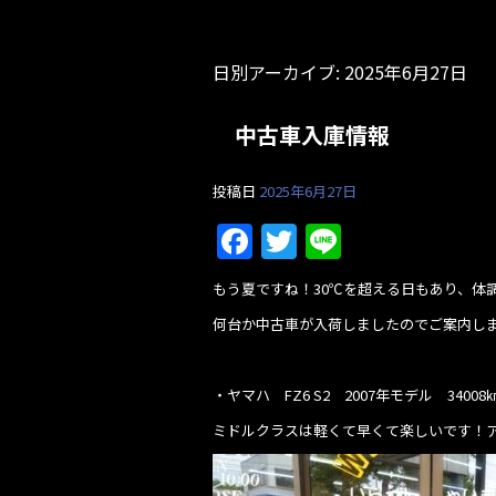
日別アーカイブ:
2025年6月27日
中古車入庫情報
投稿日
2025年6月27日
F
T
Li
a
w
n
もう夏ですね！30℃を超える日もあり、体
c
itt
e
何台か中古車が入荷しましたのでご案内し
e
er
b
・ヤマハ FZ6 S2 2007年モデル 3400
o
ミドルクラスは軽くて早くて楽しいです！
o
k